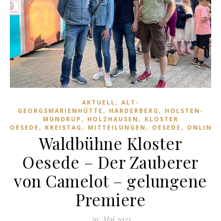
,
AKTUELL
ALT-
,
,
GEORGSMARIENHÜTTE
HARDERBERG
HOLSTEN-
,
,
MÜNDRUP
HOLZHAUSEN
KLOSTER
,
,
,
,
OESEDE
KREISTAG
MITTEILUNGEN
OESEDE
ONLINE
Waldbühne Kloster
Oesede – Der Zauberer
von Camelot – gelungene
Premiere
29. Mai 2023