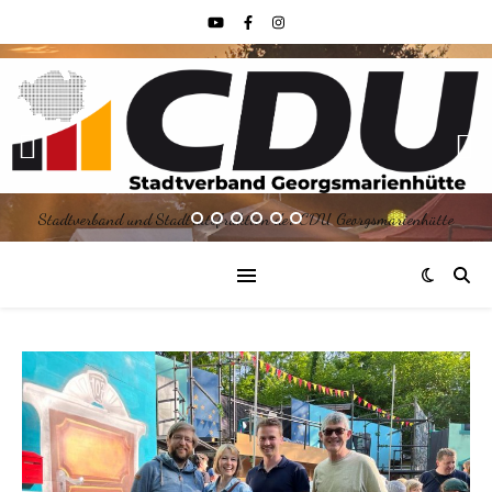
Stadtverband und Stadtratsfraktion der CDU Georgsmarienhütte