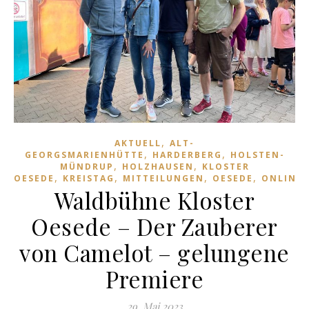
,
AKTUELL
ALT-
,
,
GEORGSMARIENHÜTTE
HARDERBERG
HOLSTEN-
,
,
MÜNDRUP
HOLZHAUSEN
KLOSTER
,
,
,
,
OESEDE
KREISTAG
MITTEILUNGEN
OESEDE
ONLINE
Waldbühne Kloster
Oesede – Der Zauberer
von Camelot – gelungene
Premiere
29. Mai 2023