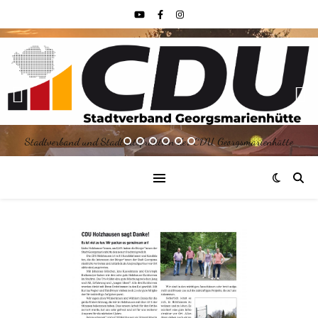
Stadtverband und Stadtratsfraktion der CDU Georgsmarienhütte