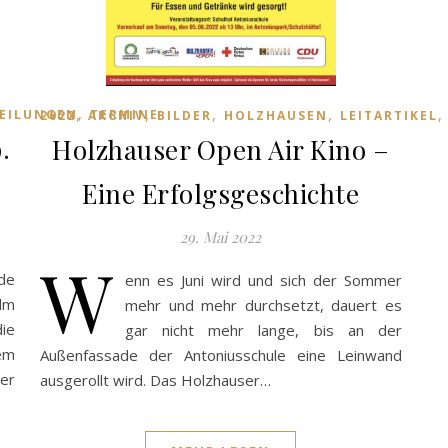
,
,
,
,
,
EILUNGEN
TERMINE
2022
ARCHIV
BILDER
HOLZHAUSEN
LEITARTIKEL
.
Holzhauser Open Air Kino –
Eine Erfolgsgeschichte
29. Mai 2022
W
nde
enn es Juni wird und sich der Sommer
lm
mehr und mehr durchsetzt, dauert es
ie
gar nicht mehr lange, bis an der
em
Außenfassade der Antoniusschule eine Leinwand
er
ausgerollt wird. Das Holzhauser…