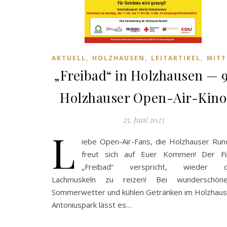
,
,
,
AKTUELL
HOLZHAUSEN
LEITARTIKEL
MITT
„Freibad“ in Holzhausen — 9
Holzhauser Open-Air-Kino
25. Juni 2023
L
iebe Open-Air-Fans, die Holzhauser Ru
freut sich auf Euer Kommen! Der Fi
„Freibad“ verspricht, wieder d
Lachmuskeln zu reizen! Bei wunderschön
Sommerwetter und kühlen Getränken im Holzhaus
Antoniuspark lässt es…