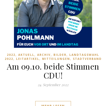
,
,
,
,
2022
AKTUELL
ARCHIV
BILDER
LANDTAGSWAHL
,
,
,
,
2022
LEITARTIKEL
MITTEILUNGEN
STADTVERBAND
Am 09.10. beide Stimmen
CDU!
24. September 2022
MEHR LESEN