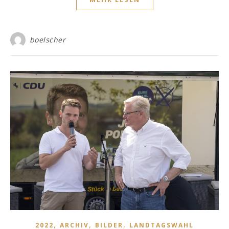
boelscher
,
,
,
2022
ARCHIV
BILDER
LANDTAGSWAHL