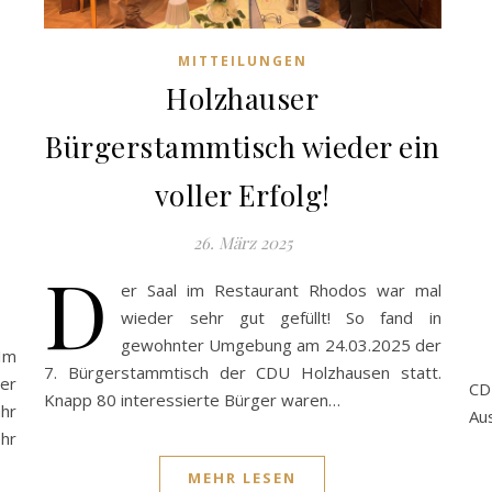
MITTEILUNGEN
Holzhauser
Bürgerstammtisch wieder ein
voller Erfolg!
26. März 2025
D
er Saal im Restaurant Rhodos war mal
wieder sehr gut gefüllt! So fand in
gewohnter Umgebung am 24.03.2025 der
 Im
7. Bürgerstammtisch der CDU Holzhausen statt.
er
CD
Knapp 80 interessierte Bürger waren…
hr
Aus
ehr
MEHR LESEN