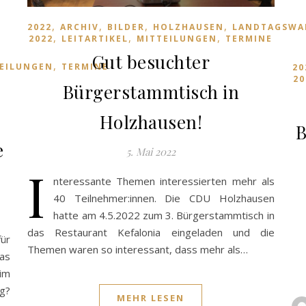
,
,
,
,
2022
ARCHIV
BILDER
HOLZHAUSEN
LANDTAGSWA
,
,
,
2022
LEITARTIKEL
MITTEILUNGEN
TERMINE
Gut besuchter
,
EILUNGEN
TERMINE
20
20
Bürgerstammtisch in
Holzhausen!
B
e
5. Mai 2022
I
nteressante Themen interessierten mehr als
40 Teilnehmer:innen. Die CDU Holzhausen
hatte am 4.5.2022 zum 3. Bürgerstammtisch in
das Restaurant Kefalonia eingeladen und die
für
Themen waren so interessant, dass mehr als…
as
m
g?
MEHR LESEN