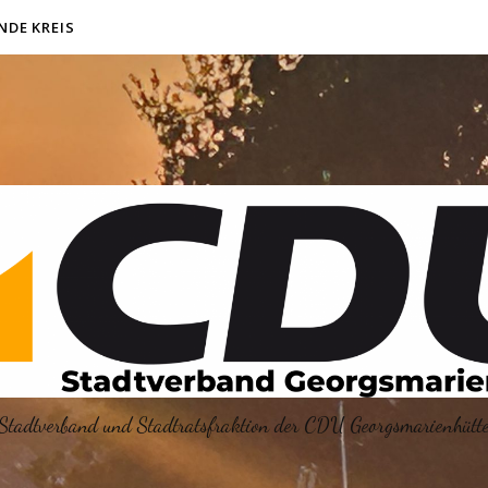
NDE KREIS
Stadtverband und Stadtratsfraktion der CDU Georgsmarienhütt