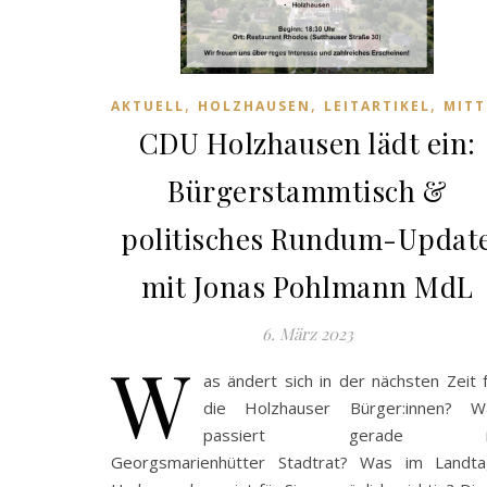
,
,
,
AKTUELL
HOLZHAUSEN
LEITARTIKEL
MITT
CDU Holzhausen lädt ein:
Bürgerstammtisch &
politisches Rundum-Updat
mit Jonas Pohlmann MdL
6. März 2023
W
as ändert sich in der nächsten Zeit 
die Holzhauser Bürger:innen? W
passiert gerade i
Georgsmarienhütter Stadtrat? Was im Landta