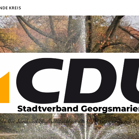
NDE KREIS
Stadtverband und Stadtratsfraktion der CDU Georgsmarienhütt