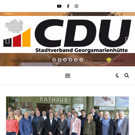
Stadtverband und Stadtratsfraktion der CDU Georgsmarienhütte