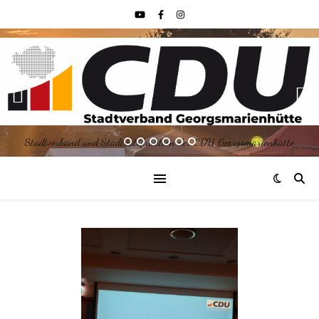
Stadtverband und Stadtratsfraktion der CDU Georgsmarienhütte