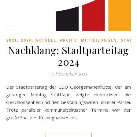
,
,
,
,
,
2021
2024
AKTUELL
ARCHIV
MITTEILUNGEN
STADT
Nachklang: Stadtparteitag
2024
4. Dezember 2024
Der Stadtparteitag der CDU Georgsmarienhütte, der am
gestrigen Montag stattfand, zeigte eindrucksvoll die
Geschlossenheit und den Gestaltungswillen unserer Partei.
Trotz paralleler kommunalpolitischer Termine war der
große Saal des Kolpinghauses bis…