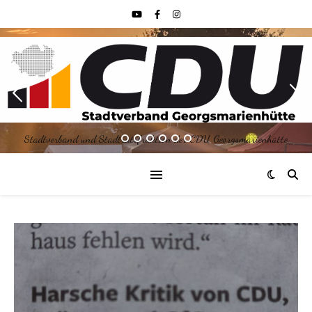
Stadtverband und Stadtratsfraktion der CDU Georgsmarienhütte