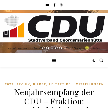
Stadtverband und Stadtratsfraktion der CDU Georgsmarienhütte
,
,
,
,
,
2023
ARCHIV
BILDER
LEITARTIKEL
MITTEILUNGEN
Neujahrsempfang der
CDU – Fraktion: