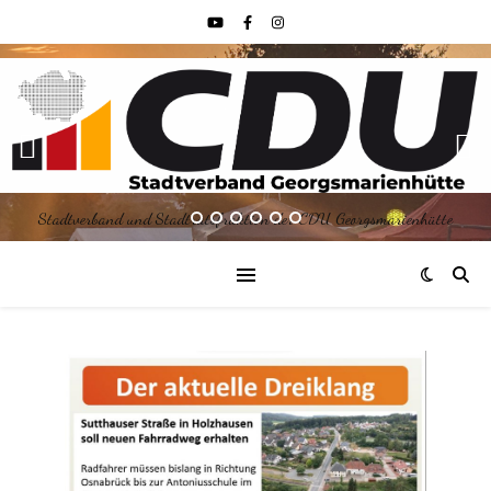
Stadtverband und Stadtratsfraktion der CDU Georgsmarienhütte