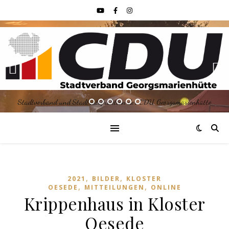
Stadtverband und Stadtratsfraktion der CDU Georgsmarienhütte
,
,
2021
BILDER
KLOSTER
,
,
OESEDE
MITTEILUNGEN
ONLINE
Krippenhaus in Kloster
Oesede