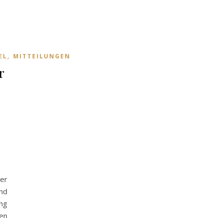
,
EL
MITTEILUNGEN
r
er
nd
ng
en