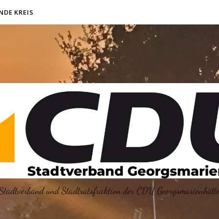
NDE KREIS
Stadtverband und Stadtratsfraktion der CDU Georgsmarienhütt