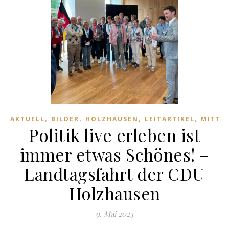
,
,
,
,
AKTUELL
BILDER
HOLZHAUSEN
LEITARTIKEL
MITTE
Politik live erleben ist
immer etwas Schönes! –
Landtagsfahrt der CDU
Holzhausen
9. Mai 2023