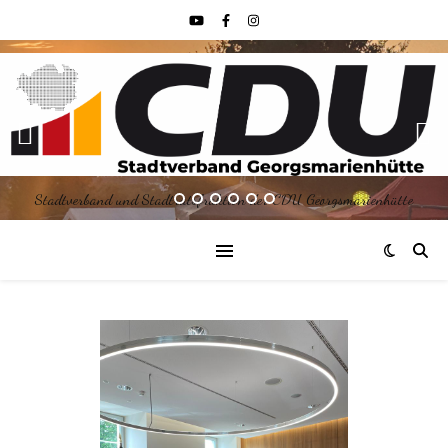
Stadtverband und Stadtratsfraktion der CDU Georgsmarienhütte