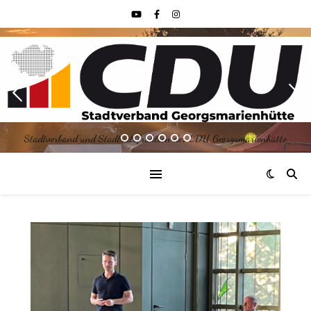
Stadtverband und Stadtratsfraktion der CDU Georgsmarienhütte