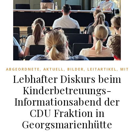
,
,
,
,
ABGEORDNETE
AKTUELL
BILDER
LEITARTIKEL
MITT
Lebhafter Diskurs beim
Kinderbetreuungs-
Informationsabend der
CDU Fraktion in
Georgsmarienhütte