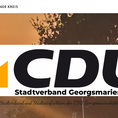
NDE KREIS
Stadtverband und Stadtratsfraktion der CDU Georgsmarienhütt