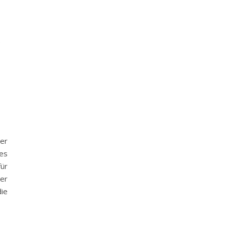
D
er
nes
für
ser
ie