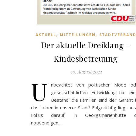
,
,
AKTUELL
MITTEILUNGEN
STADTVERBAN
Der aktuelle Dreiklang –
Kindesbetreuung
30. August 2023
U
nbeachtet von politischer Mode od
gesellschaftlichen Entwicklung hat ei
Bestand: die Familien sind der Garant 
das Leben in unserer Stadt! Folgerichtig liegt un
Fokus darauf, in Georgsmarienhütte d
notwendigen…