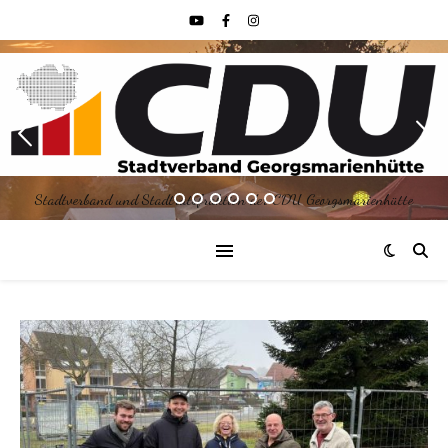
Stadtverband und Stadtratsfraktion der CDU Georgsmarienhütte