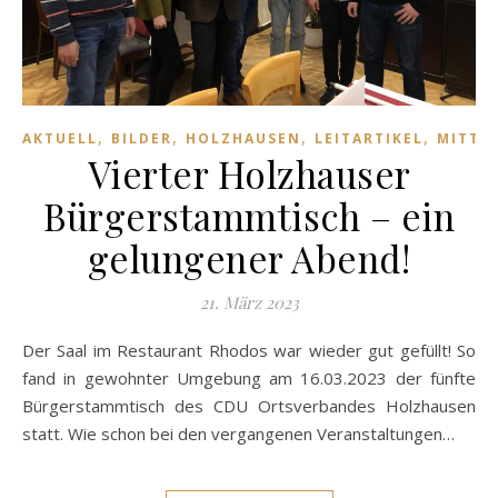
,
,
,
,
AKTUELL
BILDER
HOLZHAUSEN
LEITARTIKEL
MITTE
Vierter Holzhauser
Bürgerstammtisch – ein
gelungener Abend!
21. März 2023
Der Saal im Restaurant Rhodos war wieder gut gefüllt! So
fand in gewohnter Umgebung am 16.03.2023 der fünfte
Bürgerstammtisch des CDU Ortsverbandes Holzhausen
statt. Wie schon bei den vergangenen Veranstaltungen…