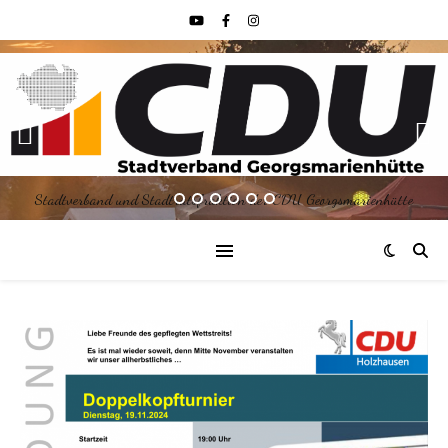
Stadtverband und Stadtratsfraktion der CDU Georgsmarienhütte