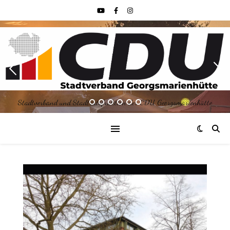
Stadtverband und Stadtratsfraktion der CDU Georgsmarienhütte