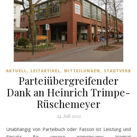
,
,
,
AKTUELL
LEITARTIKEL
MITTEILUNGEN
STADTVERBA
Parteiübergreifender
Dank an Heinrich Trimpe-
Rüschemeyer
24. Juli 2023
Unabhängig von Parteibuch oder Fasson ist Leistung und
Einsatz für unsere gemeinsame Heimat