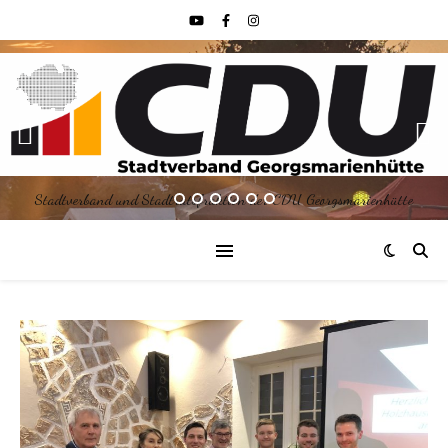
Stadtverband und Stadtratsfraktion der CDU Georgsmarienhütte