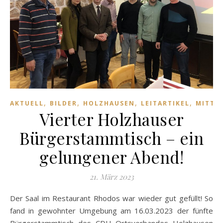
,
,
,
,
AKTUELL
BILDER
HOLZHAUSEN
LEITARTIKEL
MITTE
Vierter Holzhauser
Bürgerstammtisch – ein
gelungener Abend!
21. März 2023
Der Saal im Restaurant Rhodos war wieder gut gefüllt! So
fand in gewohnter Umgebung am 16.03.2023 der fünfte