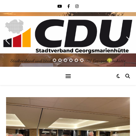
Stadtverband und Stadtratsfraktion der CDU Georgsmarienhütte