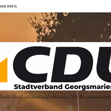
NDE KREIS
Stadtverband und Stadtratsfraktion der CDU Georgsmarienhütt