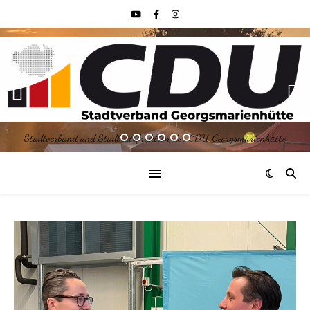
Stadtverband und Stadtratsfraktion der CDU Georgsmarienhütte