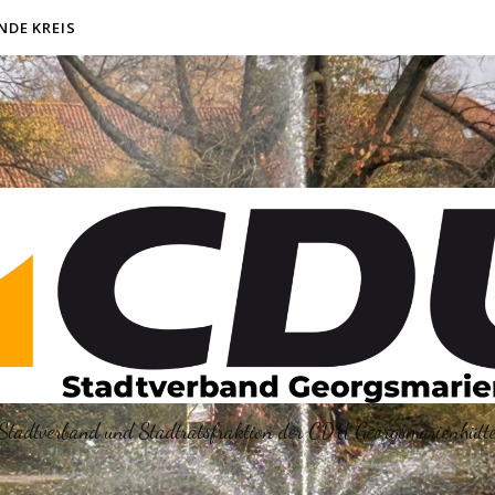
NDE KREIS
Stadtverband und Stadtratsfraktion der CDU Georgsmarienhütt