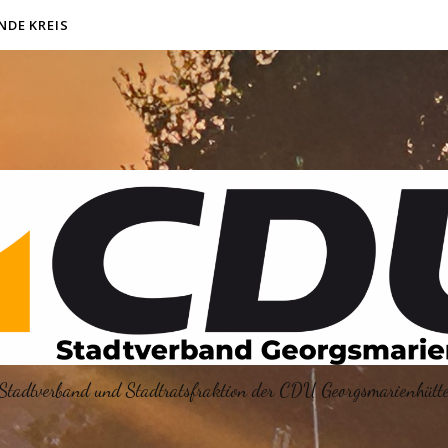
NDE KREIS
Stadtverband und Stadtratsfraktion der CDU Georgsmarienhütt