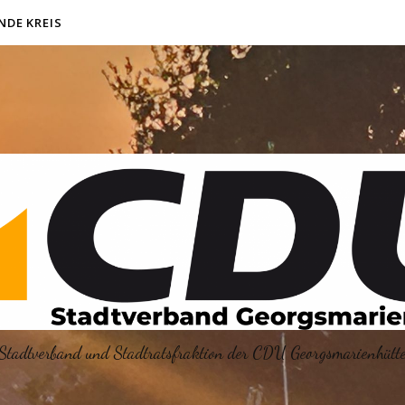
NDE KREIS
Stadtverband und Stadtratsfraktion der CDU Georgsmarienhütt