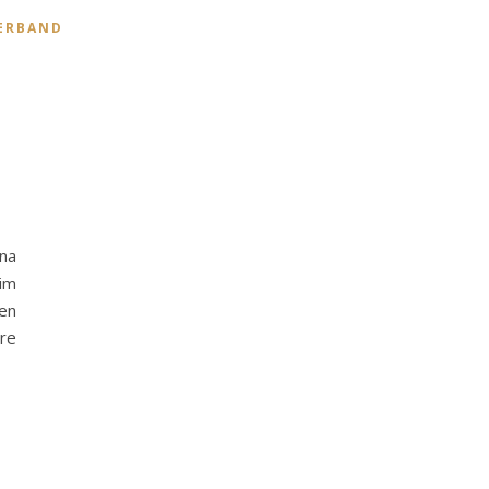
ERBAND
ina
 im
en
re