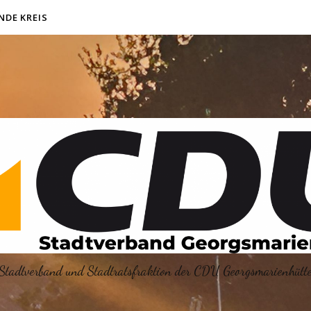
NDE KREIS
Stadtverband und Stadtratsfraktion der CDU Georgsmarienhütt