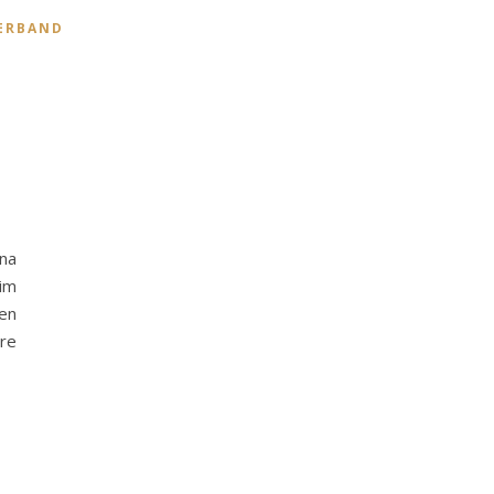
ERBAND
ina
 im
en
re