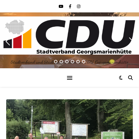
Stadtverband und Stadtratsfraktion der CDU Georgsmarienhütte