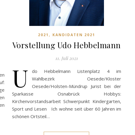
,
2021
KANDIDATEN 2021
Vorstellung Udo Hebbelmann
11. Juli 2021
U
do Hebbelmann Listenplatz 4 im
en
Wahlbezirk Oesede/Kloster
uf:
Oesede/Holsten-Mündrup Jurist bei der
ige
Sparkasse Osnabrück Hobbys:
en
Kirchenvorstandsarbeit Schwerpunkt Kindergarten,
en
Sport und Lesen Ich wohne seit über 60 Jahren im
schönen Ortsteil…