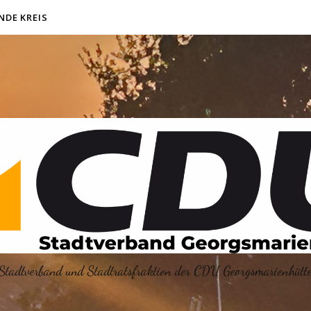
NDE KREIS
Stadtverband und Stadtratsfraktion der CDU Georgsmarienhütt