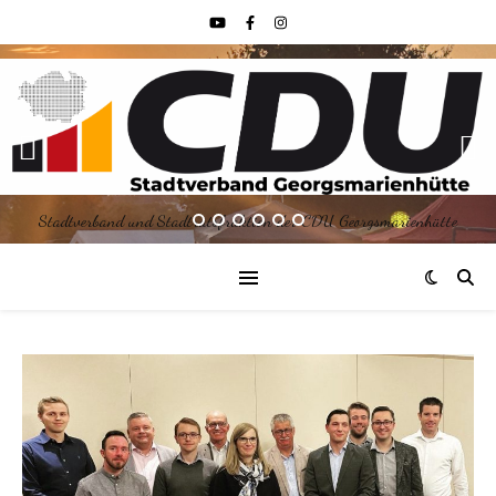
Stadtverband und Stadtratsfraktion der CDU Georgsmarienhütte