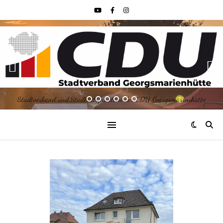
Stadtverband und Stadtratsfraktion der CDU Georgsmarienhütte