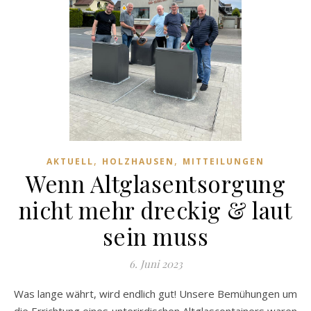
,
,
AKTUELL
HOLZHAUSEN
MITTEILUNGEN
Wenn Altglasentsorgung
nicht mehr dreckig & laut
sein muss
6. Juni 2023
Was lange währt, wird endlich gut! Unsere Bemühungen um
die Errichtung eines unterirdischen Altglascontainers waren