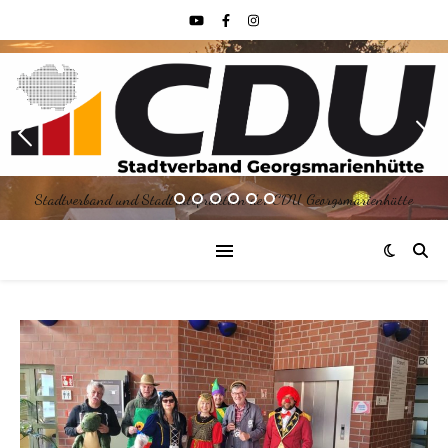
Stadtverband und Stadtratsfraktion der CDU Georgsmarienhütte