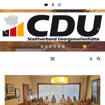
Stadtverband und Stadtratsfraktion der CDU Georgsmarienhütte