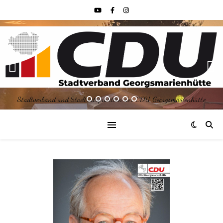
Stadtverband und Stadtratsfraktion der CDU Georgsmarienhütte