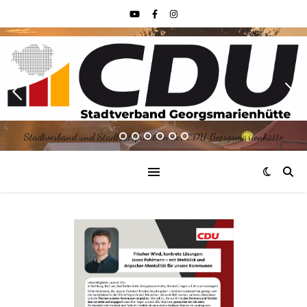
Stadtverband und Stadtratsfraktion der CDU Georgsmarienhütte