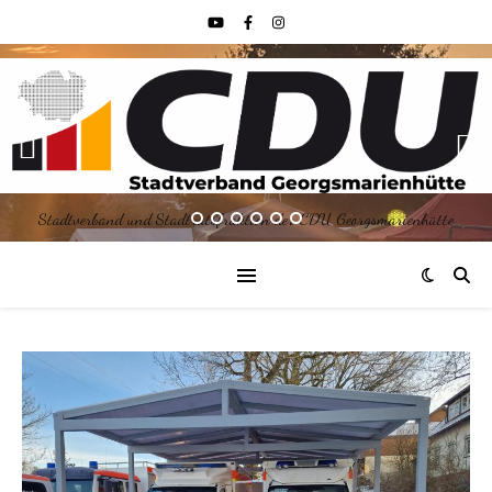
Stadtverband und Stadtratsfraktion der CDU Georgsmarienhütte