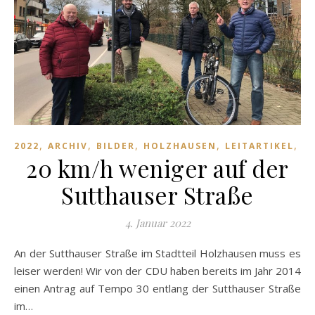
,
,
,
,
,
2022
ARCHIV
BILDER
HOLZHAUSEN
LEITARTIKEL
M
20 km/h weniger auf der
Sutthauser Straße
4. Januar 2022
An der Sutthauser Straße im Stadtteil Holzhausen muss es
leiser werden! Wir von der CDU haben bereits im Jahr 2014
einen Antrag auf Tempo 30 entlang der Sutthauser Straße
im…