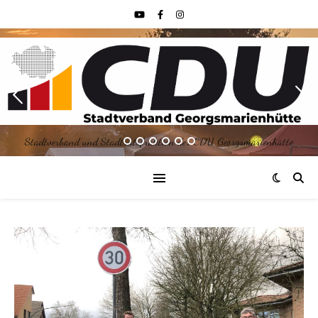
Stadtverband und Stadtratsfraktion der CDU Georgsmarienhütte