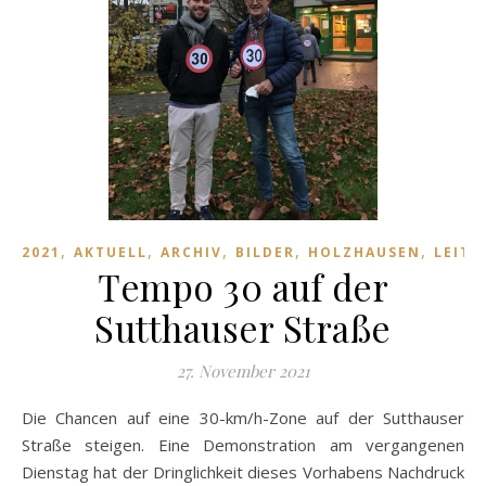
,
,
,
,
,
2021
AKTUELL
ARCHIV
BILDER
HOLZHAUSEN
LEITA
Tempo 30 auf der
Sutthauser Straße
27. November 2021
Die Chancen auf eine 30-km/h-Zone auf der Sutthauser
Straße steigen. Eine Demonstration am vergangenen
Dienstag hat der Dringlichkeit dieses Vorhabens Nachdruck