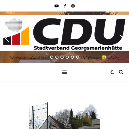
Stadtverband und Stadtratsfraktion der CDU Georgsmarienhütte