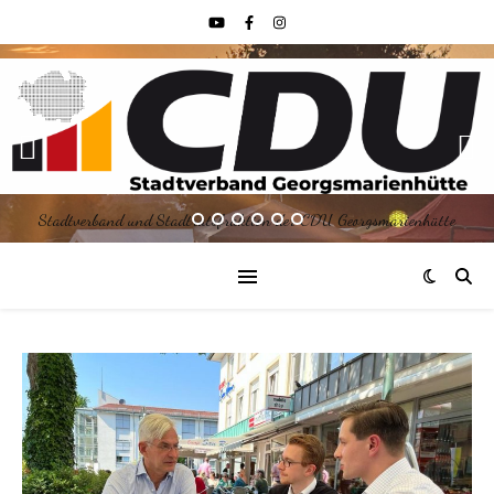
Stadtverband und Stadtratsfraktion der CDU Georgsmarienhütte