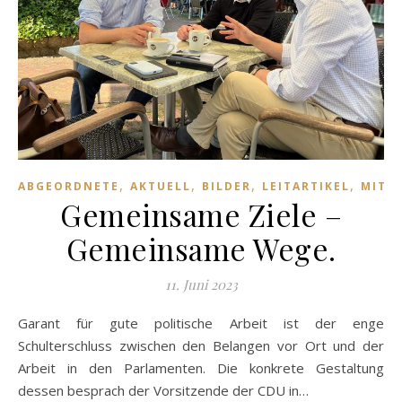
,
,
,
,
ABGEORDNETE
AKTUELL
BILDER
LEITARTIKEL
MITT
Gemeinsame Ziele –
Gemeinsame Wege.
11. Juni 2023
Garant für gute politische Arbeit ist der enge
Schulterschluss zwischen den Belangen vor Ort und der
Arbeit in den Parlamenten. Die konkrete Gestaltung
dessen besprach der Vorsitzende der CDU in…