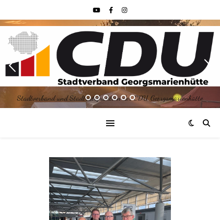
Stadtverband und Stadtratsfraktion der CDU Georgsmarienhütte