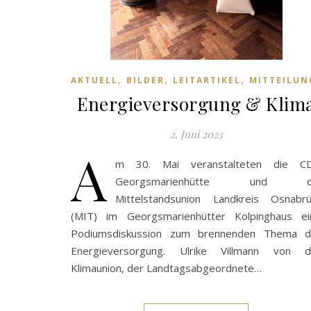
,
,
,
AKTUELL
BILDER
LEITARTIKEL
MITTEILUN
Energieversorgung & Klim
2. Juni 2023
A
m 30. Mai veranstalteten die C
Georgsmarienhütte und d
Mittelstandsunion Landkreis Osnabrü
(MIT) im Georgsmarienhütter Kolpinghaus ei
Podiumsdiskussion zum brennenden Thema d
Energieversorgung. Ulrike Villmann von d
Klimaunion, der Landtagsabgeordnete…