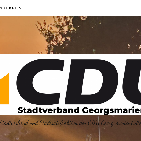
NDE KREIS
Stadtverband und Stadtratsfraktion der CDU Georgsmarienhütt