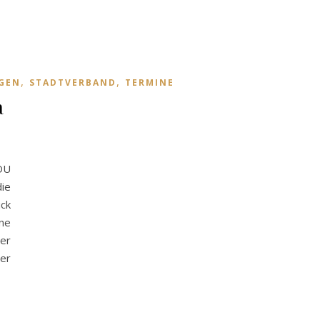
,
,
GEN
STADTVERBAND
TERMINE
a
DU
ie
ck
ne
er
er