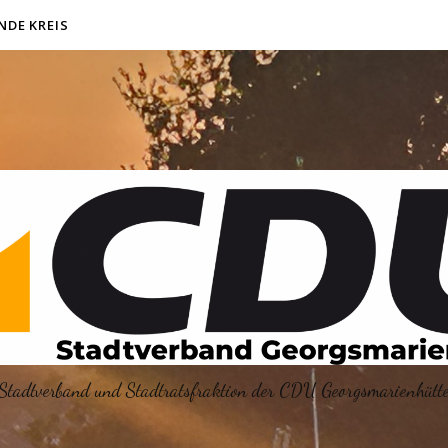
NDE KREIS
Stadtverband und Stadtratsfraktion der CDU Georgsmarienhütt