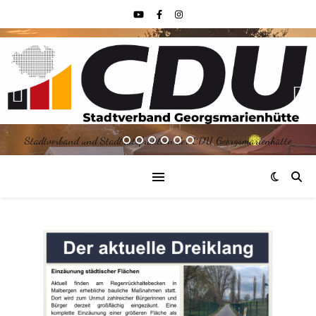
Stadtverband und Stadtratsfraktion der CDU Georgsmarienhütte