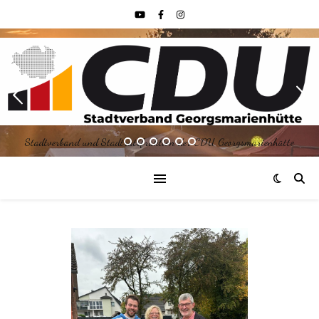
Stadtverband und Stadtratsfraktion der CDU Georgsmarienhütte