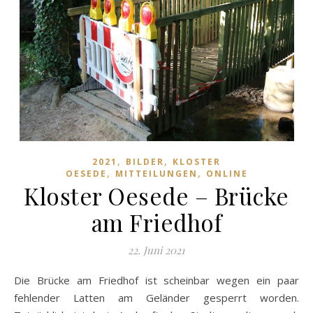
,
,
2021
BILDER
KLOSTER
,
,
OESEDE
MITTEILUNGEN
ONLINE
Kloster Oesede – Brücke
am Friedhof
22. Juni 2021
Die Brücke am Friedhof ist scheinbar wegen ein paar
fehlender Latten am Geländer gesperrt worden.