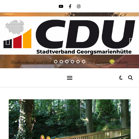
Stadtverband und Stadtratsfraktion der CDU Georgsmarienhütte