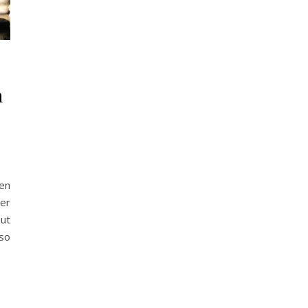
m
gen
er
ut
 so