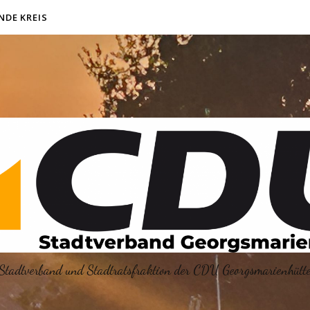
NDE KREIS
Stadtverband und Stadtratsfraktion der CDU Georgsmarienhütt