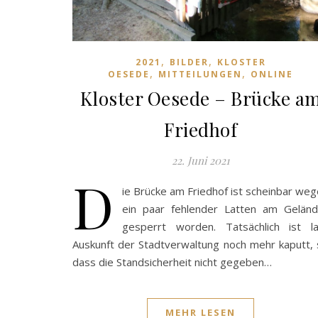
,
,
2021
BILDER
KLOSTER
,
,
OESEDE
MITTEILUNGEN
ONLINE
Kloster Oesede – Brücke a
Friedhof
22. Juni 2021
D
ie Brücke am Friedhof ist scheinbar we
ein paar fehlender Latten am Geländ
gesperrt worden. Tatsächlich ist la
Auskunft der Stadtverwaltung noch mehr kaputt,
dass die Standsicherheit nicht gegeben…
MEHR LESEN