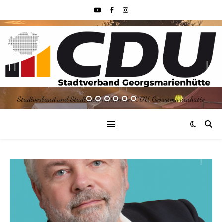
Stadtverband und Stadtratsfraktion der CDU Georgsmarienhütte