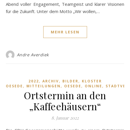
Abend voller Engagement, Teamgeist und klarer Visionen
für die Zukunft. Unter dem Motto „Wir wollen,…
MEHR LESEN
Andre Averdiek
,
,
,
2022
ARCHIV
BILDER
KLOSTER
,
,
,
,
OESEDE
MITTEILUNGEN
OESEDE
ONLINE
STADTVER
Ortstermin an den
„Kaffeehäusern“
8. Januar 2022