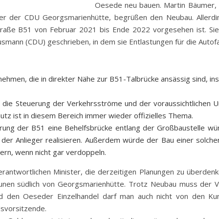
Oesede neu bauen. Martin Bäumer,
er der CDU Georgsmarienhütte, begrüßen den Neubau. Allerdin
straße B51 von Februar 2021 bis Ende 2022 vorgesehen ist. Si
usmann (CDU) geschrieben, in dem sie Entlastungen für die Autofa
ehmen, die in direkter Nähe zur B51-Talbrücke ansässig sind, in
 die Steuerung der Verkehrsströme und der voraussichtlichen 
tz ist in diesem Bereich immer wieder offizielles Thema.
errung der B51 eine Behelfsbrücke entlang der Großbaustelle w
der Anlieger realisieren.
Außerdem würde der Bau einer solchen
gern, wenn nicht gar verdoppeln.
antwortlichen Minister, die derzeitigen Planungen zu überden
nen südlich von Georgsmarienhütte. Trotz Neubau muss der Ver
d den Oeseder Einzelhandel darf man auch nicht von den K
svorsitzende.