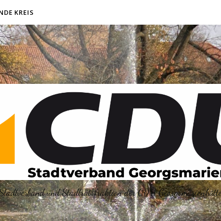
NDE KREIS
Stadtverband und Stadtratsfraktion der CDU Georgsmarienhütt