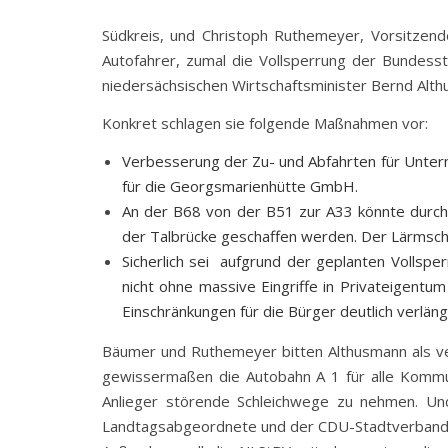
Südkreis, und Christoph Ruthemeyer, Vorsitzend
Autofahrer, zumal die Vollsperrung der Bundes
niedersächsischen Wirtschaftsminister Bernd Alth
Konkret schlagen sie folgende Maßnahmen vor:
Verbesserung der Zu- und Abfahrten für Untern
für die Georgsmarienhütte GmbH.
An der B68 von der B51 zur A33 könnte durch
der Talbrücke geschaffen werden. Der Lärmschu
Sicherlich sei aufgrund der geplanten Vollsp
nicht ohne massive Eingriffe in Privateigentum 
Einschränkungen für die Bürger deutlich verlän
Bäumer und Ruthemeyer bitten Althusmann als ver
gewissermaßen die Autobahn A 1 für alle Kommu
Anlieger störende Schleichwege zu nehmen. Un
Landtagsabgeordnete und der CDU-Stadtverband