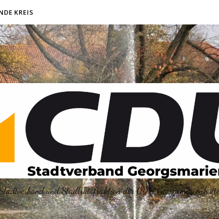
NDE KREIS
Stadtverband und Stadtratsfraktion der CDU Georgsmarienhütt