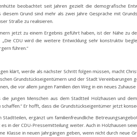
hütte beobachtet seit Jahren gezielt die demografische Entwi
us diesem Grund sind mehr als zwei Jahre Gespräche mit Grun
er Straße zu realisieren.
ern jetzt zu einem Ergebnis geführt haben, ist der Nähe zu d
 „Die CDU wird die weitere Entwicklung sehr konstruktiv begl
rgern führen.“
Fragen klärt, werde als nächster Schritt folgen müssen, macht Chr
wischen Grundstückseigentümern und der Stadt Vereinbarungen g
n, die vor allem jungen Familien den Weg in ein neues Zuhause 
s die jungen Menschen aus dem Stadtteil Holzhausen und dem 
 schaffen.“ Er hofft, dass die Grundstückseigentümer jetzt konse
en Stadtteilen, ergänzt um familienfreundliche Betreuungsangebo
ßt es in der CDU-Pressemitteilung weiter. Auch in Holzhausen seie
eine Klasse in neuen Jahrgängen geben, wenn nicht durch neue 